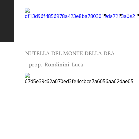
Home
Nutella
Selezione del Lagotto
Page
del
Romagnolo
monte
NUTELLA DEL MONTE DELLA DEA
della
prop. Rondinini Luca
dea